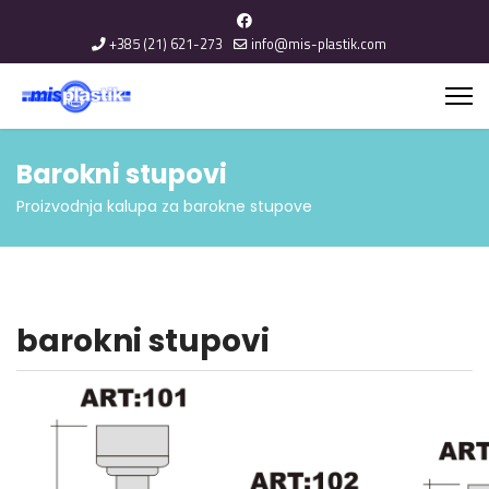
+385 (21) 621-273
info@mis-plastik.com
Barokni stupovi
Proizvodnja kalupa za barokne stupove
barokni stupovi